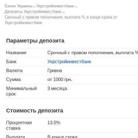
Банки Украины
→
Укрстройинвестбанк
→
Депозиты Укрстройинвестбанк
→
Срочный с правом пополнения, выплата % в конце срока от
Укрстройинвестбанк
Параметры депозита
Название
Срочный с правом пополнения, выплата %
Банк
Укрстройинвестбанк
Валюта
Гривна
Сумма
от 1000 грн.
Минимальный
3 месяца
срок
Стоимость депозита
Процентная
13.5%
ставка
Выплата
В конце срока