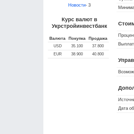
Новости
- 3
Минима
Курс валют в
Стоим
Укрстройинвестбанк
Процен
Валюта
Покупка
Продажа
Выплат
USD
35.100
37.800
EUR
38.900
40.800
Управ
Возмож
Допо
Источн
Дата о