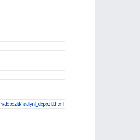
m/depoziti/nadiyni_depoziti.html