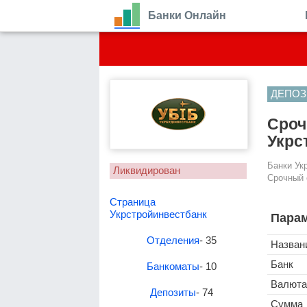
Банки Онлайн
ДЕПОЗ
Сроч
Укрс
Банки Ук
Ликвидирован
Срочный 
Страница
Укрстройинвестбанк
Парам
Отделения
- 35
Назван
Банк
Банкоматы
- 10
Валюта
Депозиты
- 74
Сумма