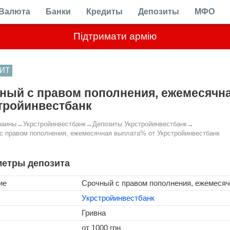
Валюта
Банки
Кредиты
Депозиты
МФО
Підтримати армію
ИТ
ный с правом пополнения, ежемесячн
тройинвестбанк
раины
→
Укрстройинвестбанк
→
Депозиты Укрстройинвестбанк
→
с правом пополнения, ежемесячная выплата% от Укрстройинвестбанк
етры депозита
ие
Срочный с правом пополнения, ежемеся
Укрстройинвестбанк
Гривна
от 1000 грн.