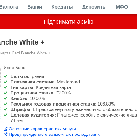
Валюта
Банки
Кредиты
Депозиты
МФО
Підтримати армію
anche White +
карта Card Blanche White +
Идея Банк
Валюта
:
гривня
Платежная система
:
Mastercard
Тип карты
:
Кредитная карта
Процентная ставка
:
72.00%
Кэшбэк
:
10.00%
Реальная годовая процентная ставка
:
106.83%
Штрафы
:
Штраф за неуплату ежемесячного обязательного 
Целевая аудитория
:
Платежеспособные физические лица, 
74 лет.
Основные характеристики услуги
Предупреждение о возможных последствиях